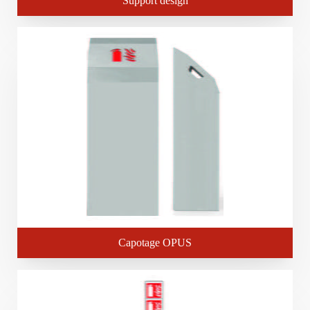
Support design
Capotage OPUS