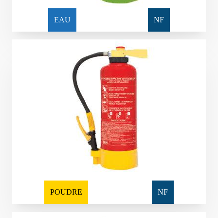
EAU
NF
POUDRE
NF