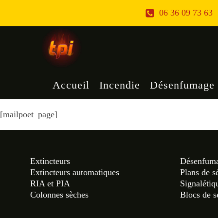
06 36 09 73 63
Accueil
Incendie
Désenfumage
[mailpoet_page]
Extincteurs
Désenfum
Extincteurs automatiques
Plans de s
RIA et PIA
Signalétiq
Colonnes sèches
Blocs de s